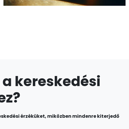
t a kereskedési
ez?
reskedési érzéküket, miközben mindenre kiterjedő