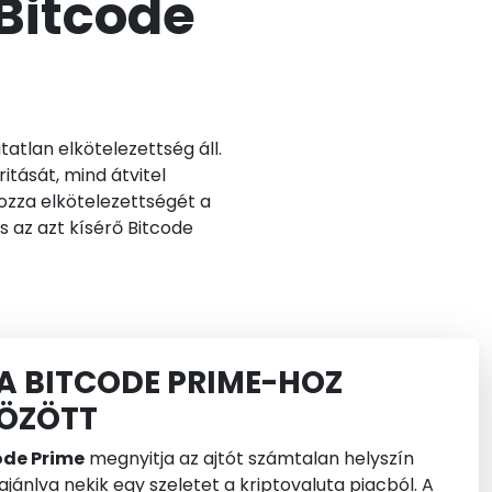
 Bitcode
tlan elkötelezettség áll.
itását, mind átvitel
ozza elkötelezettségét a
s az azt kísérő Bitcode
A BITCODE PRIME-HOZ
ÖZÖTT
ode Prime
megnyitja az ajtót számtalan helyszín
jánlva nekik egy szeletet a kriptovaluta piacból. A