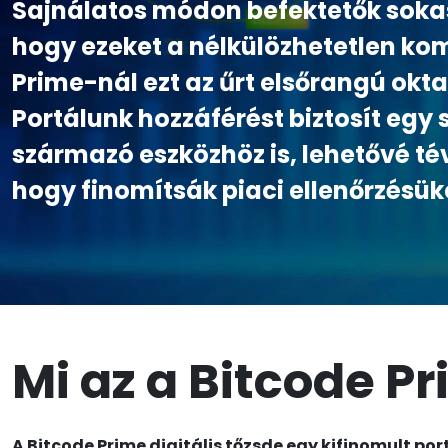
Sajnálatos módon befektetők sokas
hogy ezeket a nélkülözhetetlen ko
Prime-nál ezt az űrt elsőrangú okta
Portálunk hozzáférést biztosít egy 
származó eszközhöz is, lehetővé t
hogy finomítsák piaci ellenőrzésük
Mi az a Bitcode P
A Bitcode Prime digitális tőzsde egy kifinomult po