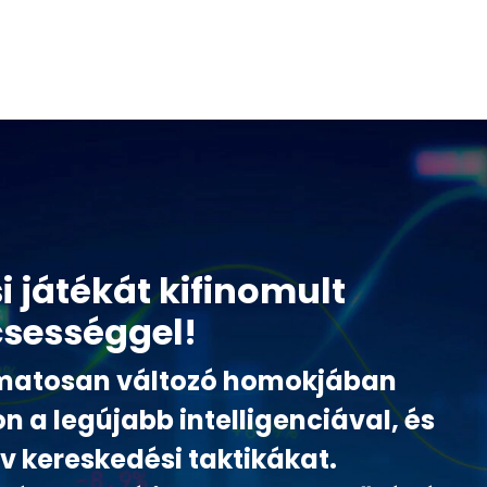
i játékát kifinomult
csességgel!
amatosan változó homokjában
on a legújabb intelligenciával, és
v kereskedési taktikákat.