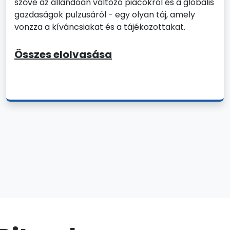
szőve az állandóan változó piacokról és a globális
gazdaságok pulzusáról - egy olyan táj, amely
vonzza a kíváncsiakat és a tájékozottakat.
Összes elolvasása