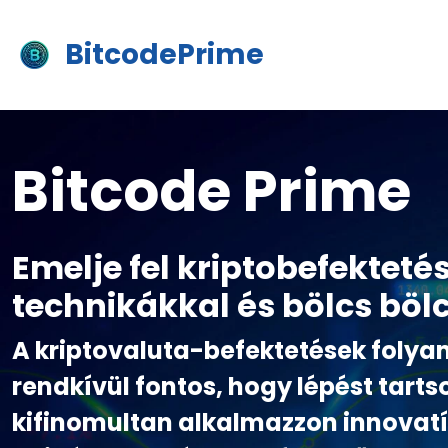
BitcodePrime
Bitcode Prime
Emelje fel kriptobefektetés
technikákkal és bölcs böl
A kriptovaluta-befektetések foly
rendkívül fontos, hogy lépést tarts
kifinomultan alkalmazzon innovatí