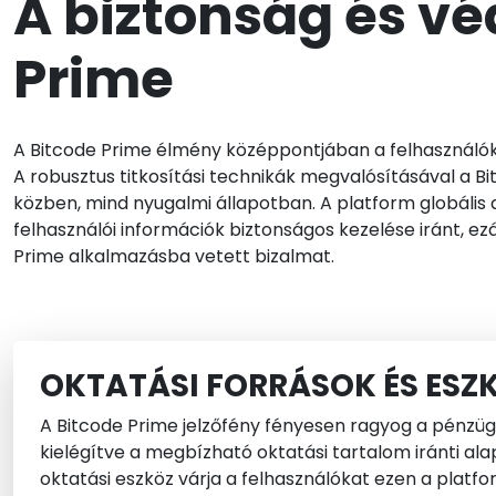
A biztonság és vé
Prime
A Bitcode Prime élmény középpontjában a felhasználók
A robusztus titkosítási technikák megvalósításával a Bi
közben, mind nyugalmi állapotban. A platform globáli
felhasználói információk biztonságos kezelése iránt, ez
Prime alkalmazásba vetett bizalmat.
OKTATÁSI FORRÁSOK ÉS ESZ
A Bitcode Prime jelzőfény fényesen ragyog a pénzügy
kielégítve a megbízható oktatási tartalom iránti al
oktatási eszköz várja a felhasználókat ezen a plat