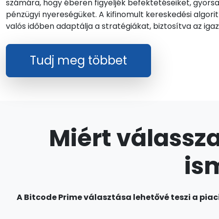
számára, hogy éberen figyeljék befektetéseiket, gyorsan
pénzügyi nyereségüket. A kifinomult kereskedési algori
valós időben adaptálja a stratégiákat, biztosítva az ig
Tudj meg többet
Miért válassza
is
A Bitcode Prime választása lehetővé teszi a pia