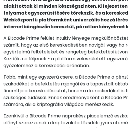
alakítottak ki minden készségszinten. Kifejezetten 
folyamat egyszerűsítésére törekszik, és a kereske
Webközpontú platformként univerzális hozzáféré
internetböngészőn keresztül, páratlan kényelmet 
A Bitcode Prime felület intuitív lényege megkülönbözte
számít, hogy az első kereskedésében navigál, vagy ha r
egyértelmű feltételeket és rengeteg befektetési útvona
Kezdők, ne féljenek - a platform veleszületett egyszer
győzelemhez a kereskedési arénában.
Több, mint egy egyszerű csere, a Bitcode Prime a pénzü
szakadékot a befektetés rajongói és a tapasztalt okta
finomítja a kereskedési utat, hanem a kereskedőket is 
szükséges tudással. Ennek eredményeként a Bitcode Pr
számára, aki a kriptográfia világába merészkedik.
Ezenkívül a Bitcode Prime naprakész piacelemző eszkö
előnyt szerezzenek a kriptovaluta tőzsdék gyors ütemé