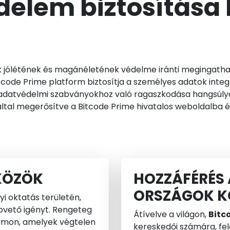
delem biztosítása
 jólétének és magánéletének védelme iránti megingathata
tcode Prime platform biztosítja a személyes adatok integr
s adatvédelmi szabványokhoz való ragaszkodása hangsúly
által megerősítve a Bitcode Prime hivatalos weboldalba é
KÖZÖK
HOZZÁFÉRÉS 
ORSZÁGOK K
i oktatás területén,
apvető igényt. Rengeteg
Átívelve a világon,
Bitc
formon, amelyek végtelen
kereskedői számára, fela