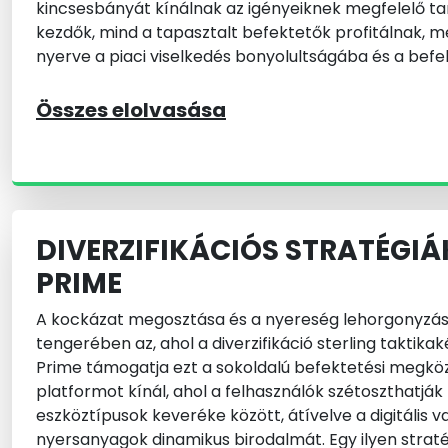
kincsesbányát kínálnak az igényeiknek megfelelő t
kezdők, mind a tapasztalt befektetők profitálnak, 
nyerve a piaci viselkedés bonyolultságába és a befek
Összes elolvasása
DIVERZIFIKÁCIÓS STRATÉGIÁ
PRIME
A kockázat megosztása és a nyereség lehorgonyzás
tengerében az, ahol a diverzifikáció sterling taktika
Prime támogatja ezt a sokoldalú befektetési megköze
platformot kínál, ahol a felhasználók szétoszthatjá
eszköztípusok keveréke között, átívelve a digitális v
nyersanyagok dinamikus birodalmát. Egy ilyen strat