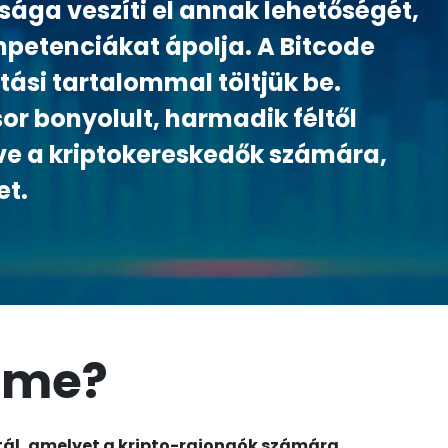
ága veszíti el annak lehetőségét,
mpetenciákat ápolja. A Bitcode
tási tartalommal töltjük be.
sor bonyolult, harmadik féltől
éve a kriptokereskedők számára,
et.
rime?
rtál, amelyet a kripto-rajongók számára