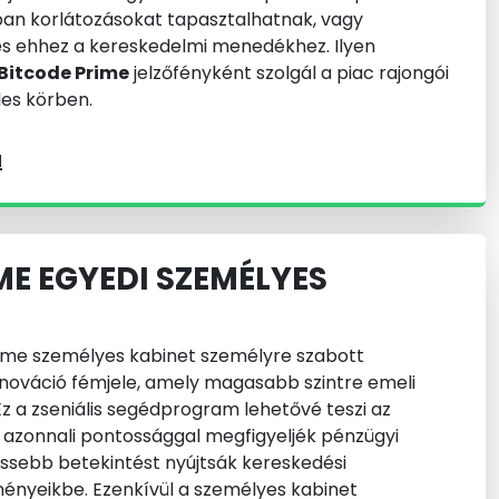
ban korlátozásokat tapasztalhatnak, vagy
s ehhez a kereskedelmi menedékhez. Ilyen
Bitcode Prime
jelzőfényként szolgál a piac rajongói
es körben.
a
ME EGYEDI SZEMÉLYES
Prime személyes kabinet személyre szabott
nnováció fémjele, amely magasabb szintre emeli
Ez a zseniális segédprogram lehetővé teszi az
azonnali pontossággal megfigyeljék pénzügyi
rissebb betekintést nyújtsák kereskedési
ényeikbe. Ezenkívül a személyes kabinet