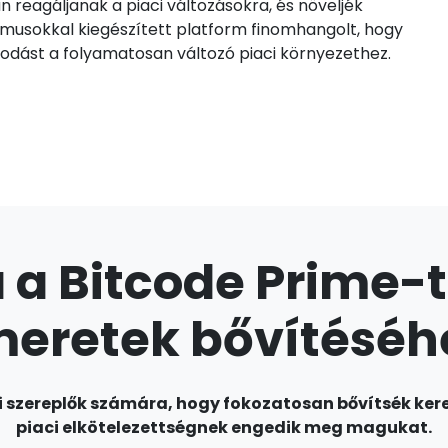
 reagáljanak a piaci változásokra, és növeljék
tmusokkal kiegészített platform finomhangolt, hogy
azodást a folyamatosan változó piaci környezethez.
 a Bitcode Prime-
meretek bővítéséh
ci szereplők számára, hogy fokozatosan bővítsék ke
piaci elkötelezettségnek engedik meg magukat.