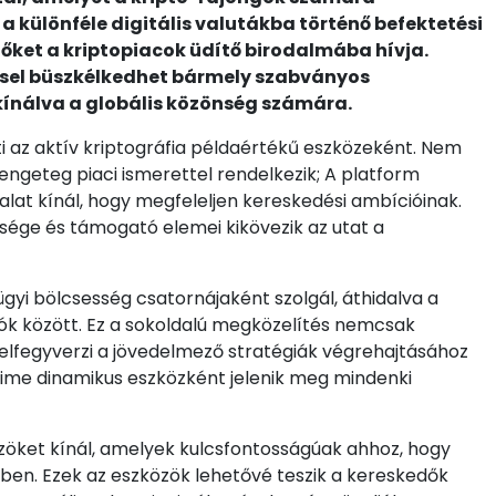
a különféle digitális valutákba történő befektetési
dőket a kriptopiacok üdítő birodalmába hívja.
ssel büszkélkedhet bármely szabványos
kínálva a globális közönség számára.
ti az aktív kriptográfia példaértékű eszközeként. Nem
engeteg piaci ismerettel rendelkezik; A platform
lat kínál, hogy megfeleljen kereskedési ambícióinak.
űsége és támogató elemei kikövezik az utat a
gyi bölcsesség csatornájaként szolgál, áthidalva a
tók között. Ez a sokoldalú megközelítés nemcsak
felfegyverzi a jövedelmező stratégiák végrehajtásához
ime dinamikus eszközként jelenik meg mindenki
zöket kínál, amelyek kulcsfontosságúak ahhoz, hogy
ben. Ezek az eszközök lehetővé teszik a kereskedők