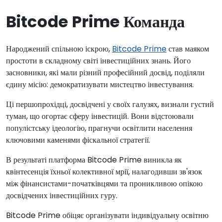
Bitcode Prime Команда
Народжений спільною іскрою,
Bitcode Prime
став маяком
простоти в складному світі інвестиційних знань. Його
засновники, які мали різний професійний досвід, поділяли
єдину місію: демократизувати мистецтво інвестування.
Ці першопрохідці, досвідчені у своїх галузях, визнали густий
туман, що огортає сферу інвестицій. Вони відстоювали
популістську ідеологію, прагнучи освітлити населення
ключовими каменями фіскальної стратегії.
В результаті платформа Bitcode Prime виникла як
квінтесенція їхньої колективної мрії, налагодивши зв'язок
між фінансистами-початківцями та проникливою опікою
досвідчених інвестиційних гуру.
Bitcode Prime обіцяє організувати індивідуальну освітню