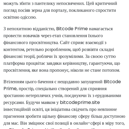
можуть збити з пантелику непосвячених. Цей критичний
погляд посіяв зерна для порталу, покликаного спростити
освітню одіссею.
З непохитною відданістю, Bitcode Prime намагається
провести новачків через етап становлення їхнього
фінансового просвітництва. Сайт сприяє взаємодії з
контентом, ретельно розробленим, щоб розвіяти складні
фінансові теорії, роблячи їх зрозумілими. За своєю суттю
платформа процвітає завдяки керівництву, гарантуючи, що
просвітлення, яке вона пропонує, ніколи не стане потопом.
Втіленням цього бачення є нещодавно запущений Bitcode
Prime, простір, спеціально створений для сприяння
зростанню нетерплячих учнів, поєднуючи їх з ерудованими
ресурсами. Будучи маяком у bitcodeprime.site
інвестиційній освіті, ця ініціатива свідчить про невпинне
прагнення зробити щільну фінансову сферу більш доступною
для мас. Він зміцнює свої позиції в онлайн-сфері в міру того,