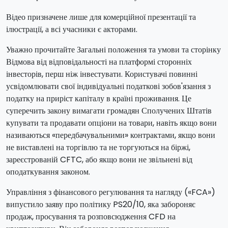
Відео призначене лише для комерційної презентації та
ілюстрації, а всі учасники є акторами.
Уважно прочитайте Загальні положення та умови та сторінку
Відмова від відповідальності на платформі сторонніх
інвесторів, перш ніж інвестувати. Користувачі повинні
усвідомлювати свої індивідуальні податкові зобов'язання з
податку на приріст капіталу в країні проживання. Це
суперечить закону вимагати громадян Сполучених Штатів
купувати та продавати опціони на товари, навіть якщо вони
називаються «передбачувальними» контрактами, якщо вони
не виставлені на торгівлю та не торгуються на біржі,
зареєстрованій CFTC, або якщо вони не звільнені від
оподаткування законом.
Управління з фінансового регулювання та нагляду («FCA»)
випустило заяву про політику PS20/10, яка забороняє
продаж, просування та розповсюдження CFD на