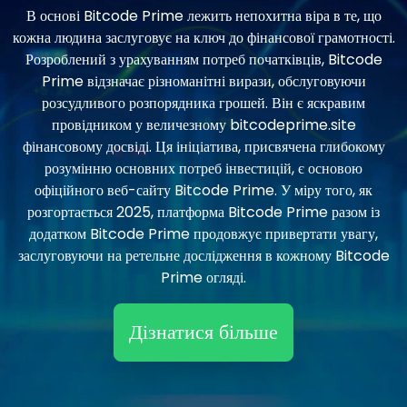
В основі Bitcode Prime лежить непохитна віра в те, що
кожна людина заслуговує на ключ до фінансової грамотності.
Розроблений з урахуванням потреб початківців, Bitcode
Prime відзначає різноманітні вирази, обслуговуючи
розсудливого розпорядника грошей. Він є яскравим
провідником у величезному bitcodeprime.site
фінансовому досвіді. Ця ініціатива, присвячена глибокому
розумінню основних потреб інвестицій, є основою
офіційного веб-сайту Bitcode Prime. У міру того, як
розгортається 2025, платформа Bitcode Prime разом із
додатком Bitcode Prime продовжує привертати увагу,
заслуговуючи на ретельне дослідження в кожному Bitcode
Prime огляді.
Дізнатися більше